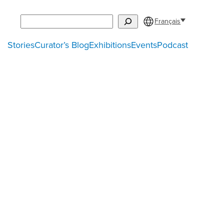
Search
Français
Stories
Curator’s Blog
Exhibitions
Events
Podcast