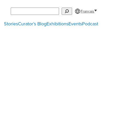
Search
Français
Stories
Curator’s Blog
Exhibitions
Events
Podcast