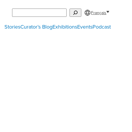
Search
Français
Stories
Curator’s Blog
Exhibitions
Events
Podcast