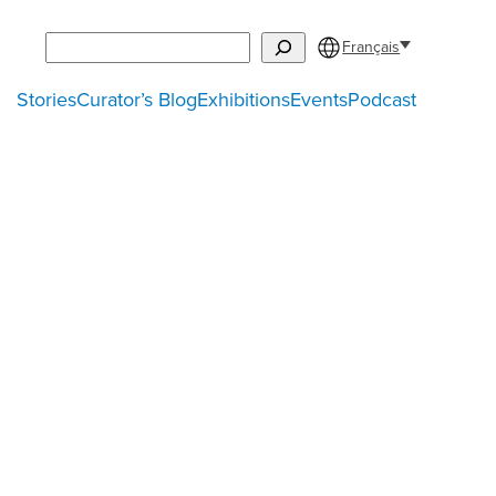
Search
Français
Stories
Curator’s Blog
Exhibitions
Events
Podcast