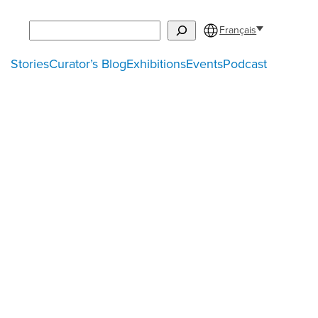
Search
Français
Stories
Curator’s Blog
Exhibitions
Events
Podcast